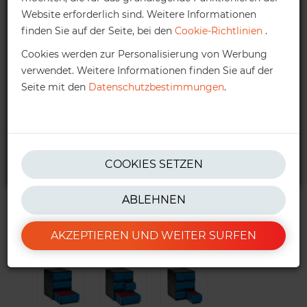
Website erforderlich sind. Weitere Informationen
Höherer Auftragswert:
Kontaktieren
Sie uns bitte, um
finden Sie auf der Seite, bei den
Cookie-Richtlinien
.
Ihnen ein persönliches Angebot zu unterbreiten.
Cookies werden zur Personalisierung von Werbung
verwendet. Weitere Informationen finden Sie auf der
kontakt@ractem.at
Seite mit den
Datenschutzbestimmungen
.
+43 316 416205
* Nettobestellwert (ohne MwSt.) Für weitere Informationen können
COOKIES SETZEN
Sie unsere
AGBs
nachlesen.
ABLEHNEN
AKZEPTIEREN UND WEITER SURFEN