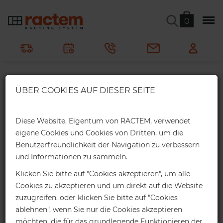
0
×
ÜBER COOKIES AUF DIESER SEITE
Webshop-Rabatte
Schubladenbox
Erhalten Sie einen exklusiven Online-
Diese Website, Eigentum von RACTEM, verwendet
Rabatt für Ihre Webshop-Bestellung:
eigene Cookies und Cookies von Dritten, um die
Ractem
Organisation
Schubladenbox
Benutzerfreundlichkeit der Navigation zu verbessern
2%
Bis 1.000€ *
und Informationen zu sammeln.
Stapelbare Schubladenbox mit Inneneinteilungen.
Online-Rabatt
Klicken Sie bitte auf "Cookies akzeptieren", um alle
Cookies zu akzeptieren und um direkt auf die Website
4%
Bis 2.000€ *
zuzugreifen, oder klicken Sie bitte auf "Cookies
Vorrätig
ablehnen", wenn Sie nur die Cookies akzeptieren
Online-Rabatt
möchten, die für das grundlegende Funktionieren der