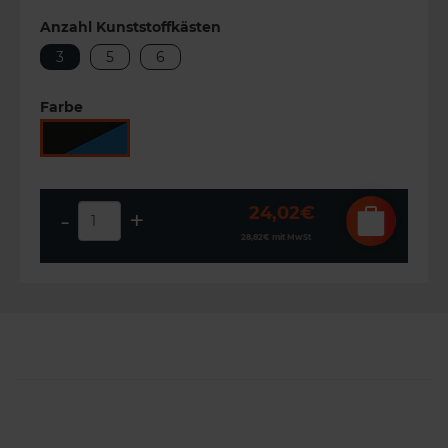
Anzahl Kunststoffkästen
3
5
6
Farbe
24,02€
-
+
28,82€
mit MwSt