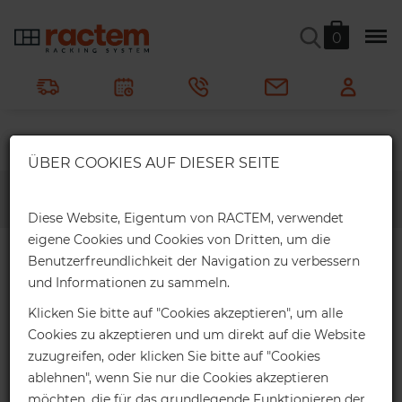
0
×
ÜBER COOKIES AUF DIESER SEITE
Webshop-Rabatte
ÜBER RACTEM
Erhalten Sie einen exklusiven Online-
Diese Website, Eigentum von RACTEM, verwendet
Rabatt für Ihre Webshop-Bestellung:
eigene Cookies und Cookies von Dritten, um die
Ractem
Über Ractem
Benutzerfreundlichkeit der Navigation zu verbessern
2%
Bis 1.000€ *
und Informationen zu sammeln.
Online-Rabatt
Klicken Sie bitte auf "Cookies akzeptieren", um alle
Cookies zu akzeptieren und um direkt auf die Website
4%
Bis 2.000€ *
zuzugreifen, oder klicken Sie bitte auf "Cookies
ablehnen", wenn Sie nur die Cookies akzeptieren
Online-Rabatt
möchten, die für das grundlegende Funktionieren der