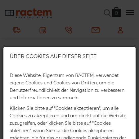
0
×
ÜBER COOKIES AUF DIESER SEITE
Webshop-Rabatte
Verchromte Verbindungshaken
Erhalten Sie einen exklusiven Online-
Diese Website, Eigentum von RACTEM, verwendet
Rabatt für Ihre Webshop-Bestellung:
eigene Cookies und Cookies von Dritten, um die
Ractem
Metallregale
Ladenregale
Gitterregale
Benutzerfreundlichkeit der Navigation zu verbessern
2%
Verchromte Verbindungshaken
Bis 1.000€ *
und Informationen zu sammeln.
Online-Rabatt
Klicken Sie bitte auf "Cookies akzeptieren", um alle
Zubehörteile zur Verbindung von zwei verchromten
Cookies zu akzeptieren und um direkt auf die Website
Regalen.
4%
Bis 2.000€ *
zuzugreifen, oder klicken Sie bitte auf "Cookies
ablehnen", wenn Sie nur die Cookies akzeptieren
Online-Rabatt
möchten, die für das grundlegende Funktionieren der