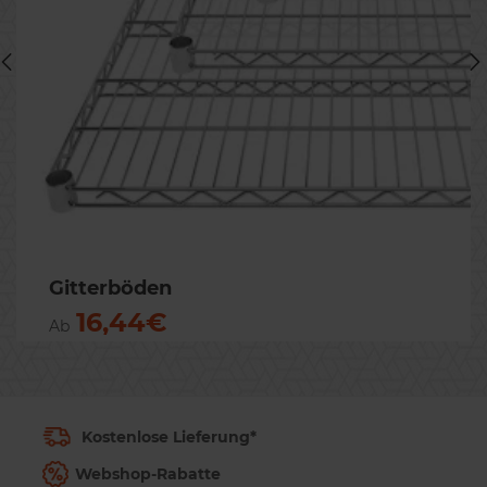
Previous
Nex
Gitterböden
16,44€
Ab
Kostenlose Lieferung*
Webshop-Rabatte