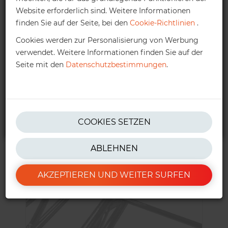
Vorrätig
Website erforderlich sind. Weitere Informationen
Höherer Auftragswert:
Kontaktieren
Sie uns bitte, um
finden Sie auf der Seite, bei den
Cookie-Richtlinien
.
Ihnen ein persönliches Angebot zu unterbreiten.
Cookies werden zur Personalisierung von Werbung
verwendet. Weitere Informationen finden Sie auf der
kontakt@ractem.at
Seite mit den
Datenschutzbestimmungen
.
+43 316 416205
* Nettobestellwert (ohne MwSt.) Für weitere Informationen können
COOKIES SETZEN
Sie unsere
AGBs
nachlesen.
ABLEHNEN
AKZEPTIEREN UND WEITER SURFEN